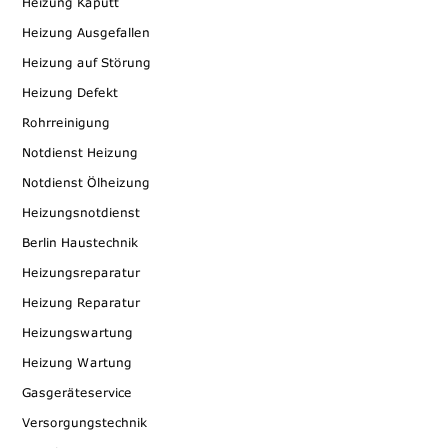
Thermenwartung Berlin Gasthermenwartung
GasgeräteserviceThermenwartung Berlin
Gasthermenwartung
Thermen Wartung Gasthermenwartung Thermen Wa
Gasgeräte ReparaturenThermen Wartung Berlin Th
Wartung Gasgeräteservice Thermenwartung Berlin
Gasthermenwartung
Thermen Wartung
Gasgeräteser
Thermenwartung
Thermen Wartung
Berlin
Gasthermenwartung Gas geräte service Thermen wa
Berlin Gasthermenwartung Gasgeräteservice
Thermenwartung Berlin
Thermen Wartung
Gasthermenwartung
Thermen Wart
Gasgeräteservice Thermenwartung
Berlin Gasthermenwartung
Thermen Wartung Gasthermenwartung Thermen Wa
Gasgeräte ReparaturenThermen Wartung Berlin Th
Wartung Gasgeräteservice Thermenwartung Berlin
Gasthermenwartung
Thermen Wartung
Gasgeräteser
Thermenwartung
Thermen Wartung
Berlin
Gasthermenwartung Gas Wasser heizung Gas gerä
service Thermen wartung Berlin Gasthermenwartung
Gasgeräteservice Thermenwartung Berlin
Gasgeräteservice Thermenwartung Berlin
Thermen Wartung
Gasthermenwartung
Gasgeräteservice Thermenwartung Berlin
Thermen Wartung
Gasthermenwartung
Gasgeräteservice Thermenwartung Berlin Gas Wass
Berlin Berlin
Thermen Wartung Gasthermenwartung Thermen Wa
Gasgeräte ReparaturenThermen Wartung Berlin Th
Wartung Gasgeräteservice Thermenwartung Berlin
Gasthermenwartung
Thermen Wartung
Gasgeräteser
Thermenwartung
Thermen Wartung
Berlin
Gasthermenwartung Gas geräte service Thermen wa