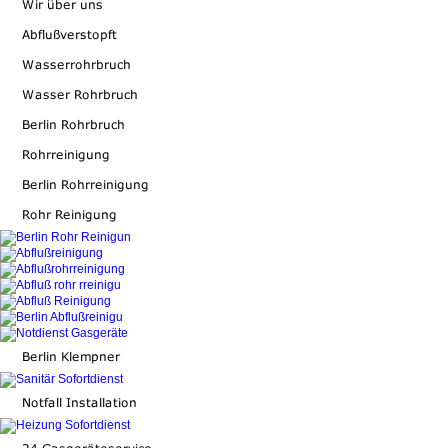
Berlin Gasthermenwartung Gasgeräteservice
Thermenwartung Berlin
Thermen Wartung Berlin
Gasthermenwartung
Gasgeräteservice Gas Geräte Service Gas Geräte
Thermen Wartung
Service
Gas Geräte ServiceG
Thermen Wartung
Geräte Service
Gas Geräte Se
Gas Gasräte Service Gas Geräte Service Gas G
Service
Geräte Service
Geräte
Thermen Wartung Gasthermenwartung Thermen Wa
Gasgeräte ReparaturenThermen Wartung Berlin Th
Wartung Gasgeräteservice Thermenwartung Berlin
Gasthermenwartung
Thermen Wartung
Gasgeräteser
Thermenwartung
Thermen Wartung
Berlin
Gasthermenwartung Gas geräte service Thermen wa
Berlin Gasthermenwartung Gasgeräteservice
Thermenwartung Berlin
ServiceGasheizungwartung
Gasheizungwartung
Gasheizungwartung
Gasheizungwartung
Gasheizungwartung
Gasheizungwartung
Gasheizungwartung
Gasheizungwartung
Gasheizungwartung
Wartung Wartung Wartuing Wartun Wartung Wartun
Wartung
Gas Gas Gas Gas Gas Gas
Gas Gas Gas Gas Gas
Gas Gas Gas Gas Gas Gas
Gas Gas Gas Gas Gas
Gas Gas Gas Gas Gas Gas
Gas Gas
Reparatrur Reparatur Reparatur Reparatur Reparatu
Reparatur Reparatrur Reparatur Reparatur Reparatu
Reparatur ReparaturReparatrur Reparatur Reparatur
Reparatur Reparatur ReparaturReparatrur Reparatur
Reparatur Reparatur Reparatur Reparatur
Reparatrur
Reparatur Reparatur Reparatur
Thermenwartung Berlin Gasthermenwartung
Therme
Wartung
Gasgeräteservice Thermenwartung
Therme
Wartung
Berlin Gasthermenwartung Gas geräte serv