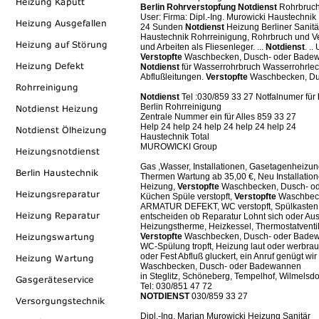
Berlin
Rohrverstopfung
Notdienst
Rohrbruch
User: Firma: Dipl.-Ing. Murowicki Haustechnik
24 Sunden
Notdienst
Heizung Berliner Sanitär
Haustechnik Rohrreinigung, Rohrbruch und V
und Arbeiten als Fliesenleger. ...
Notdienst
. .
Verstopfte
Waschbecken, Dusch- oder Bade
Notdienst
für Wasserrohrbruch Wasserrohrlec
Abflußleitungen.
Verstopfte
Waschbecken, Dus
Notdienst
Tel :030/859 33 27 Notfalnumer für
Berlin Rohrreinigung
Zentrale Nummer ein für Alles 859 33 27
Help 24 help 24 help 24 help 24 help 24
Haustechnik Total
MUROWICKI Group
Gas ,Wasser, Installationen, Gasetagenheizu
Thermen Wartung ab 35,00 €, Neu Installation
Heizung,
Verstopfte
Waschbecken, Dusch- o
Küchen Spüle verstopft,
Verstopfte
Waschbec
ARMATUR DEFEKT, WC verstopft, Spülkasten def
entscheiden ob Reparatur Lohnt sich oder Au
Heizungstherme, Heizkessel, Thermostatventi
Verstopfte
Waschbecken, Dusch- oder Bade
WC-Spülung tropft, Heizung laut oder werbrau
oder Fest Abfluß gluckert, ein Anruf genügt wi
Waschbecken, Dusch- oder Badewannen
in Steglitz, Schöneberg, Tempelhof, Wilmelsdo
Tel: 030/851 47 72
NOTDIENST
030/859 33 27
Dipl.-Ing. Marian Murowicki Heizung Sanitär