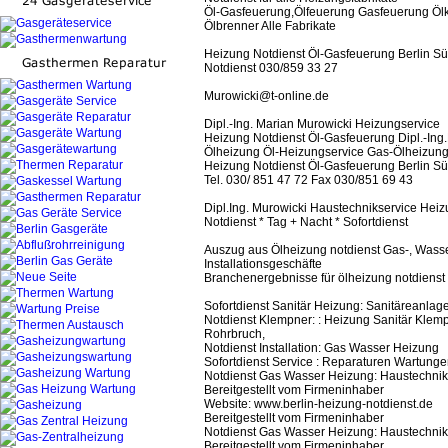
Öl-Gasfeuerung,Ölfeuerung Gasfeuerung Ölk
Ölbrenner Alle Fabrikate
Heizung Notdienst Öl-Gasfeuerung Berlin S
Notdienst 030/859 33 27
Murowicki@t-online.de
Dipl.-Ing. Marian Murowicki Heizungservice
Heizung Notdienst Öl-Gasfeuerung Dipl.-Ing.
Ölheizung Öl-Heizungservice Gas-Ölheizungs
Heizung Notdienst Öl-Gasfeuerung Berlin S
Tel. 030/ 851 47 72 Fax 030/851 69 43
Dipl.Ing. Murowicki Haustechnikservice Hei
Notdienst * Tag + Nacht * Sofortdienst
Auszug aus Ölheizung notdienst Gas-, Wasse
Installationsgeschäfte
Branchenergebnisse für ölheizung notdienst 
Sofortdienst Sanitär Heizung: Sanitäreanlag
Notdienst Klempner: : Heizung Sanitär Klemp
Rohrbruch,
Notdienst Installation: Gas Wasser Heizung
Sofortdienst Service : Reparaturen Wartung
Notdienst Gas Wasser Heizung: Haustechnik
Bereitgestellt vom Firmeninhaber
Website: www.berlin-heizung-notdienst.de
Bereitgestellt vom Firmeninhaber
Notdienst Gas Wasser Heizung: Haustechnik
Bereitgestellt vom Firmeninhaber