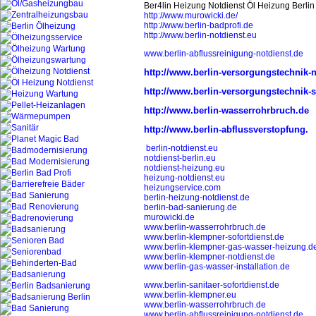
Ber4lin Heizung Notdienst Öl Heizung Berli
http://www.murowicki.de/
http://www.berlin-badprofi.de
http://www.berlin-notdienst.eu
www.berlin-abflussreinigung-notdienst.de
http://www.berlin-versorgungstechnik-n
http://www.berlin-versorgungstechnik-s
http://www.berlin-wasserrohrbruch.de
http://www.berlin-abflussverstopfung.
berlin-notdienst.eu
notdienst-berlin.eu
notdienst-heizung.eu
heizung-notdienst.eu
heizungservice.com
berlin-heizung-notdienst.de
berlin-bad-sanierung.de
murowicki.de
www.berlin-wasserrohrbruch.de
www.berlin-klempner-sofortdienst.de
www.berlin-klempner-gas-wasser-heizung.d
www.berlin-klempner-notdienst.de
www.berlin-gas-wasser-installation.de
www.berlin-sanitaer-sofortdienst.de
www.berlin-klempner.eu
www.berlin-wasserrohrbruch.de
www.berlin-abflussreinigung-notdienst.de