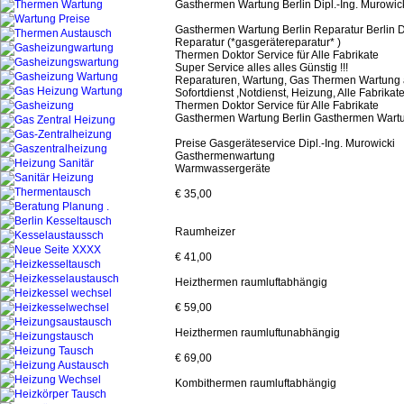
Gasthermen Wartung Berlin Dipl.-Ing. Murowicki
Gasthermen Wartung Berlin Reparatur Berlin D
Reparatur (*gasgerätereparatur* )
Thermen Doktor Service für Alle Fabrikate
Super Service alles alles Günstig !!!
Reparaturen, Wartung, Gas Thermen Wartung ab
Sofortdienst ,Notdienst, Heizung, Alle Fabrikat
Thermen Doktor Service für Alle Fabrikate
Gasthermen Wartung Berlin Gasthermen Wartu
Preise Gasgeräteservice Dipl.-Ing. Murowicki
Gasthermenwartung
Warmwassergeräte
€ 35,00
Raumheizer
€ 41,00
Heizthermen raumluftabhängig
€ 59,00
Heizthermen raumluftunabhängig
€ 69,00
Kombithermen raumluftabhängig