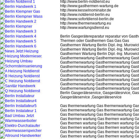
http://www.berlin-notdienst.eu
http://www.gasthermen-wartung.de
http://www.kesselnominator.de
http://www.notdienst-berlin.eu
http://www.sofortdienst-berlin.de
http://www.thermenwartung.eu
http://www.wartungsdienst.eu
Berlin Gasgerätereparatur reparatur von Gas
Thermen oder Gasthermen Gas Gas Gas
Gasthermen Wartung Berlin Dipl.-Ing. Murowicki
Gasthermen Wartung Berlin Dipl.-Ing. Murowicki
Gasthermen Wartung Berlin Dipl.-Ing. Murowicki
Gasthermenwartung Gasthermenwartung Gas
Gasthermenwartung Gasthermenwartung Gas
Gasthermenwartung Gasthermenwartung Gas
Gasthermenwartung Gasthermenwartung Gas
Gasthermenwartung Gasthermenwartung Gas
Gasthermenwartung Gasthermenwartung Gas
Gasthermenwartung Gasthermenwartung Gas
Gasthermenwartung Gasthermenwartung Gas
Berlin Gasgeräteservice, Gasgerätesrvice, Ga
Gasgeräteservice ,Gasgeräteservice
Gas thermenwartung Gas thermenwartung Ga
Gas thermenwartung Gas thermenwartung Ga
Gas thermenwartung Gas thermenwartung Ga
Gas thermen wartung Gas thermen wartung G
Gas thermen wartung Gas thermen wartung G
Gas thermen wartung Gas thermen wartung G
Gas thermen wartung Gas thermen wartung G
Gas thermen wartung Gas thermen wartung G