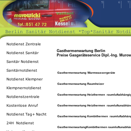
Gasthermenwartung Berlin
Preise Gasgeräteservice Dipl.-Ing. Murowi
Gasthermenwartung
Warmwassergeräte
Gasthermenwartung
Raumheizer
Gasthermenwartung
Heizthermen raumluftabhängi
Gasthermenwartung
Heizthermen raumluftunabhän
Gasthermenwartung
Kombithermen raumluftabhän
Gasthermenwartung
Kombithermen raumluftunabhä