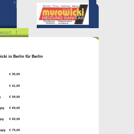
cki in Berlin für Berlin
€ 35,00
€ 41,00
g
€ 59,00
gig
€ 69,00
gig
€ 65,00
ngig
€ 75,00