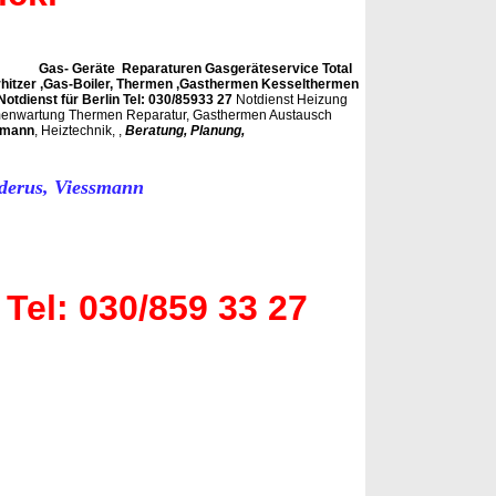
t Gas- Geräte Reparaturen Gasgeräteservice Total
rhitzer ,Gas-Boiler, Thermen ,Gasthermen Kesselthermen
Notdienst für Berlin Tel: 030/85933 27
Notdienst Heizung
ermenwartung Thermen Reparatur, Gasthermen Austausch
ssmann
, Heiztechnik, ,
Beratung, Planung,
uderus, Viessmann
el:
030/859 33 27
sthermenwartung ,Thermen wartung, Gasthermen Wartung
,
,
rlin Gasgeräte Service
Berlin Gasgeräte Service
Berlin Gasgeräte
,
,
,
ervice
Berlin Gasgeräte Service
Berlin Gasgeräte Service
Berlin
eservice,
Gasgeräteservice,
Gasgeräteservice,
Gasgeräteservice,
eservice,Gasgeräteservice,
Gasgeräteservice,
Gasgeräteservice,
Gasgeräteservice,
,
Berlin
, Berlin,
Berlin
, Berlin,
Berlin
, Berlin,
Berlin
, Berlin,
Berli
menwartung
Berlin Gasthermenwartung
Heizung Gasgeräteservice
nwartung Gas Gasheizung Gasheizung Wartung Gasheizung