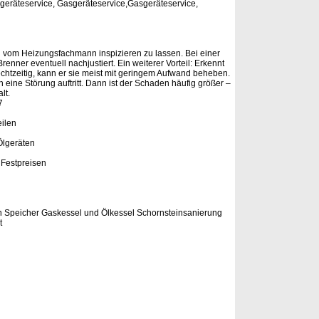
sgeräteservice, Gasgeräteservice,Gasgeräteservice,
g vom Heizungsfachmann inspizieren zu lassen. Bei einer
enner eventuell nachjustiert. Ein weiterer Vorteil: Erkennt
t­zeitig, kann er sie meist mit geringem Aufwand beheben.
 eine Störung auftritt. Dann ist der Schaden häufig größer –
lt.
7
ilen
Ölgeräten
 Festpreisen
 Speicher Gaskessel und Ölkessel Schornsteinsanierung
t