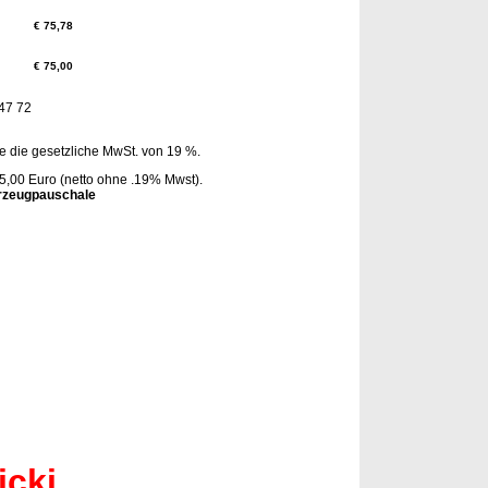
€ 75,78
€ 75,00
 47 72
 die gesetzliche MwSt. von 19 %.
,00 Euro (netto ohne .19% Mwst).
ahrzeugpauschale
hermenwartung
Gasthermenwartung
Gasthermenwartung
Heizung Gas Thermen Wartung Reparatur Thermen Reparaturen
rlin
Gasthermenwartung
Berlin Gasthermenwartung
Berlin Gas
wartung Berlin Thermen
Gasthermenwartung
Thermenwartung
artung Gasthermenwartung
Gasthermenwartung
artung Gasgeräteservice Gasthermenwartung
Berlin
cki