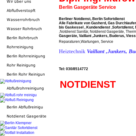
Berlin Gasgeräte Service
Berliner Notdienst, Berlin Sofortdiens
Alle Fabrikate von Gasherd, Gas Durchlaufe
bis Gaskessel , Kundendienst
,
Sofortdienst,
,Notdienst Sanitär, Notdienst Gasgeräte, Th
Gasgeräte, Vaillant ,Junkers, Buderus, Vie
Reparaturen,Wartungen, Service
Heiztechnik
Vaillant ,Junkers, B
Tel:
030/8514772
NOTDIENST T
Gas, Gasgerärete,. Gas Geräte ,Thermenwartung Ga
,
,
Berlin Gasgeräte Service
Berlin Gasgeräte Service
Be
,
,
Service
Berlin Gasgeräte Service
Berlin Gasgeräte S
,
,
Gasgeräte Service
Berlin Gasgeräte Service
Gasgerät
Geräteservice,
Gasgeräteservice
Gasgeräteservice,
Gasgeräteservice,
Gasgeräteservice,
Gasgeräteservice,
Gasgerät
Berlin
, Berlin,
Berlin
, Berlin,
Berlin
, Berlin,
Berlin
, Berlin
Gasthermenwartung
Gas Wasser Heizung Gasther
Gasthermenwartung
Gasthermenwartung
Gastherme