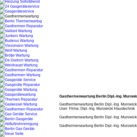
Wartung
Gas Thermen Wartung
Gasthermenwartung
Gas The
Gasthermenwartung
Gas Thermenwartung Gas-Ther
Thermenwartung Gas-Thermen-wartung
Gas
Thermen
wartung
Gas Thermen Wartung
Gasthermenwartung
G
Dipl.-Ing Murowicki Berlin Gas Wasser Heizung Gas Ge
Thermen Wartung
Gasthermenwartung
Gas Thermenwa
Gasthermenwartung
Gas Thermenwartung Gas-Thermen-
Wasser Heizung Gas Geräteservice
Thermen Wartung
Gasthermenwartung
Gas Thermenwa
Gasthermenwartung
Gas Thermenwartung Gas-Thermen-
Wasser Heizung Gas Geräteservice
Thermen Wartung
Gasthermenwartung
Gas Thermenwa
Gasthermenwartung
Gas Thermenwartung Gas-Thermen-
Wasser Heizung Gas Geräteservice
Gasthermenwartung
Gasthermenwartung
Gastherm
thermenwartung
Gasthermenwartung
Gasthermenwartung
Gastherm
Heizung Gas Thermen Wartung Reparatur Thermen R
Gasthermenwartung
Berlin Gasthermenwartung Be
Berlin Gas BerlinGasthermenwartu
Gasthermenwartung Berlin Dipl.-Ing. Murowick
Gasthermenwartung Berlin Dipl.-Ing. Murowicki 
User: Firma: Dipl.-Ing. Murowicki Haustechnik
Gasthermenwartung Berlin Dipl.-Ing. Murowicki 
Gasthermenwartung Berlin Dipl.-Ing. Murowicki 