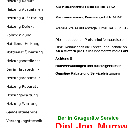
Gasthermenwartung
Heizkessel bis 24 KW
Gasthermenwartung
Brennwertgerät bis 24 KW
weitere Preise auf Anfrage unter Tel 030/851
Die angegebenen Preise sind Nettopreise ohne
Hinzu kommt noch die Fahrzeugpauschale ab 5
Ab 4 Mietern pro Hauseinheit entfällt die F
Achtung !!!
Hausverwaltungen und Hauseigentümer
Günstige Rabate und Serviceleistungen
Gast
Gasthermenwartung Thermen wartung Gas Wasser 
Gasgeräteservice Gas Geräte Service
Gasthermenwartung
Berlin Gasthermenwartung Be
Berlin Gas BerlinGasthermenwartung Gasthermen
Gasthermenwartung
Gasthermenwartung Thermenw
Gasthermenwartung Berlin Berlin Gas Gasgerätew
Gasthermenwartung Berlin
Gasthermenwartung
Berlin Gasgeräte Service
Dipl.-Ing.
Murowi