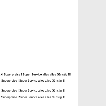
rmenwartung Gas-Thermen-wartung
Gas Thermen Wartung
men-wartung
Gas Thermen Wartung
Gasthermenwartung
Gas
 Wartung
Gasthermenwartung
Gas Thermenwartung Gas-Thermen-
as Thermenwartung Gas-Thermen-wartung Berlin Gasgeräteservice
räteservice
rtung Gas-Thermen-wartung
Gas Thermen Wartung
wartung Berlin Gasgeräteservice Dipl.-Ing Murowicki Berlin Gas
rtung Gas-Thermen-wartung
Gas Thermen Wartung
wartung Berlin Gasgeräteservice Dipl.-Ing Murowicki Berlin Gas
rtung Gas-Thermen-wartung
Gas Thermen Wartung
wartung Berlin Gasgeräteservice Dipl.-Ing Murowicki Berlin Gas
enwartung
Gasthermenwartung
Gasthermenwartung
Gas
enwartung
Gasthermenwartung Thermen wartung Gas Wasser
eparaturen Gasgeräteservice Gas Geräte Service
rlin
Gasthermenwartung
Berlin Gasthermenwartung
Berlin Gas
i Superpreise ! Super Service alles alles Günstig !!!
Superpreise ! Super Service alles alles Günstig !!!
Superpreise ! Super Service alles alles Günstig !!!
Superpreise ! Super Service alles alles Günstig !!!