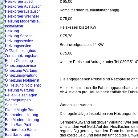
€ 65,00
Kombithermen raumluftunabhängig
€ 75,00
Heizkessel bis 24 KW
€ 75,78
Brennwertgerät bis 24 KW
€ 75,00
weitere Preise auf Anfrage unter Tel 030/851 4
Die angegebenen Preise sind Nettopreise ohne
Hinzu kommt noch die Fahrzeugpauschale ab 5
Ab 4 Mietern pro Hauseinheit entfällt die Fah
Warten statt warten
Die regelmäßige Inspektion von Heizungen loh
Geringer Aufwand mit großer Wirkung: Wer sei
Umständen viel Geld. Auf den Heizflächen ein
regelmäßig gereinigt werden. Dann braucht m
das kostet Geld und belastet unnötig die Umwel