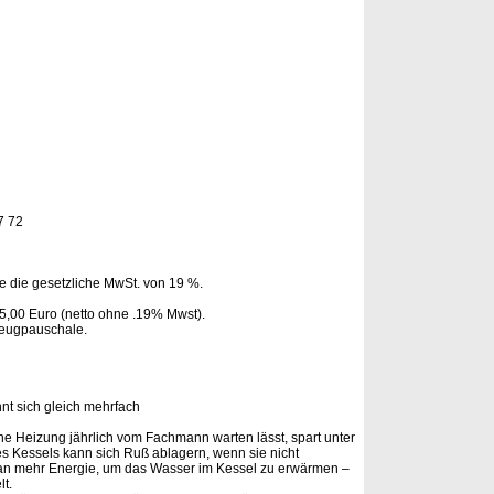
7 72
 die gesetzliche MwSt. von 19 %.
,00 Euro (netto ohne .19% Mwst).
rzeugpauschale.
nt sich gleich mehrfach
ne Heizung jährlich vom Fachmann warten lässt, spart unter
es Kessels kann sich Ruß ablagern, wenn sie nicht
an mehr Energie, um das Wasser im Kessel zu erwärmen –
t.