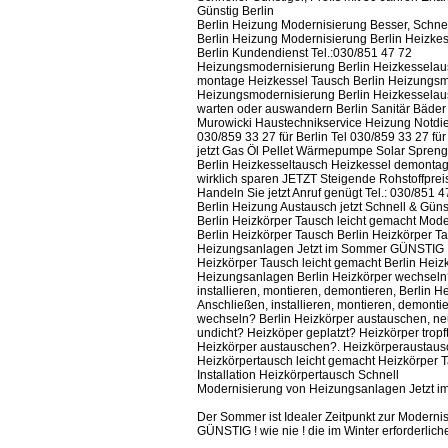
Günstig Berlin
Berlin Heizung Modernisierung Besser, Schnell
Berlin Heizung Modernisierung Berlin Heizkess
Berlin Kundendienst Tel.:030/851 47 72
Heizungsmodernisierung Berlin Heizkesselau
montage Heizkessel Tausch Berlin Heizungsmo
Heizungsmodernisierung Berlin Heizkesselaus
warten oder auswandern Berlin Sanitär Bäder 
Murowicki Haustechnikservice Heizung Notdien
030/859 33 27 für Berlin Tel 030/859 33 27 fü
jetzt Gas Öl Pellet Wärmepumpe Solar Spren
Berlin Heizkesseltausch Heizkessel demontag
wirklich sparen JETZT Steigende Rohstoffprei
Handeln Sie jetzt Anruf genügt Tel.: 030/851 4
Berlin Heizung Austausch jetzt Schnell & Günst
Berlin Heizkörper Tausch leicht gemacht Mod
Berlin Heizkörper Tausch Berlin Heizkörper T
Heizungsanlagen Jetzt im Sommer GÜNSTIG ! 
Heizkörper Tausch leicht gemacht Berlin Heiz
Heizungsanlagen Berlin Heizkörper wechseln?
installieren, montieren, demontieren, Berlin 
Anschließen, installieren, montieren, demonti
wechseln? Berlin Heizkörper austauschen, ne
undicht? Heizköper geplatzt? Heizkörper trop
Heizkörper austauschen?. Heizkörperaustaus
Heizkörpertausch leicht gemacht Heizkörper
Installation Heizkörpertausch Schnell
Modernisierung von Heizungsanlagen Jetzt 
Der Sommer ist Idealer Zeitpunkt zur Modern
GÜNSTIG ! wie nie ! die im Winter erforderl