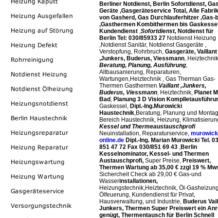
Berliner Notdienst, Berlin Sofortdienst, Ga
Geräte ,Gasgeräteservice Total, Alle Fabri
von Gasherd, Gas Durchlauferhitzer ,Gas-b
,Gasthermen Kombithermen bis Gaskessel
Kundendienst
,
Sofortdienst,
Notdienst für
Berlin Tel: 030/85933 27
Notdienst Heizung
,Notdienst Sanitär, Notdienst Gasgeräte ,
Verstopfung, Rohrbruch,
Gasgeräte, Vaillant
,Junkers, Buderus, Viessmann
, Heiztechnik
Beratung, Planung, Ausführung
,
Altbausanierung, Reparaturen,
Wartungen,Heiztechnik , Gas Therman Gas-
Thermen Gasthermen
Vaillant ,Junkers,
Buderus, Viessmann
, Heiztechnik,
Planet M
Bad
,
Planung 3 D Vision Komplletausführu
Gaskessel,
Dipl.-Ing.Murowicki
Haustechnik
,Beratung, Planung und Monta
Bereich Haustechnik, Heizung, Klimatisierun
Kessel und Thermeaustauschprofi
Neuinstallation, Reparaturservice,
murowick
online.de
Dipl.-Ing. Marian Murowicki Tel. 0
851 47 72 Fax 030/851 69 43
,
Berlin
Kesselnominator, Kessel- und Thermen
Austauschprofi,
Super Preise,
Preiswert,
Thermen Wartung ab 35,00 € zzgl 19 % Mws
Sichercheit Check ab 29,00 €
Gas-und
Wasser
installationen,
Heizungstechnik,Heiztechnik, Öl-Gasheizung
Ölfeuerung, Kundendienst für Privat,
Hausverwaltung, und Industrie,
Buderus Vail
Junkers, Thermen Super Preiswert ein Anr
genügt, Thermentausch für Berlin Schnell