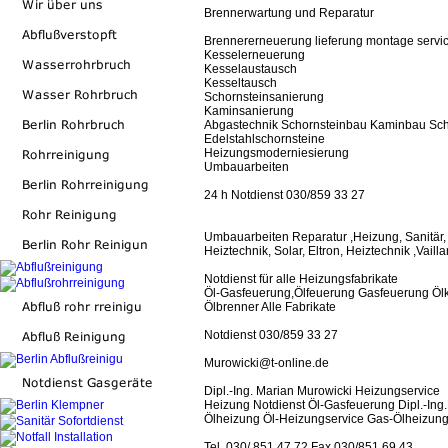
Brennerwartung und Reparatur
Brennererneuerung lieferung montage servi
Kesselerneuerung
Kesselaustausch
Kesseltausch
Schornsteinsanierung
Kaminsanierung
Abgastechnik Schornsteinbau Kaminbau Sch
Edelstahlschornsteine
Heizungsmoderniesierung
Umbauarbeiten
24 h Notdienst 030/859 33 27
Umbauarbeiten Reparatur ,Heizung, Sanitär, 
Heiztechnik, Solar, Eltron, Heiztechnik ,Vail
Notdienst für alle Heizungsfabrikate
Öl-Gasfeuerung,Ölfeuerung Gasfeuerung Ölk
Ölbrenner Alle Fabrikate
Notdienst 030/859 33 27
Murowicki@t-online.de
Dipl.-Ing. Marian Murowicki Heizungservice
Heizung Notdienst Öl-Gasfeuerung Dipl.-Ing.
Ölheizung Öl-Heizungservice Gas-Ölheizungs
Tel. 030/ 851 47 72 Fax 030/851 69 43