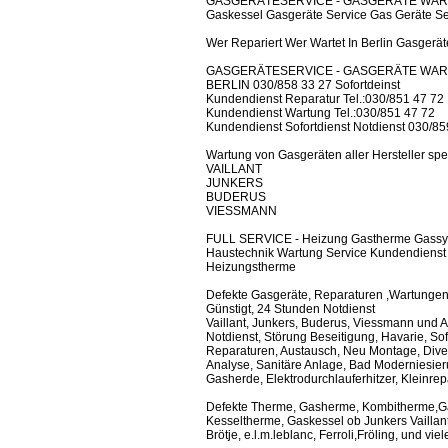
GASGERÄTESERVICE - GASGERÄTE WAR
Gaskessel Gasgeräte Service Gas Geräte Se
Wer Repariert Wer Wartet In Berlin Gasgerä
GASGERÄTESERVICE - GASGERÄTE WAR
BERLIN 030/858 33 27 Sofortdeinst
Kundendienst Reparatur Tel.:030/851 47 72
Kundendienst Wartung Tel.:030/851 47 72
Kundendienst Sofortdienst Notdienst 030/85
Wartung von Gasgeräten aller Hersteller spezi
VAILLANT
JUNKERS
BUDERUS
VIESSMANN
FULL SERVICE - Heizung Gastherme Gassy
Haustechnik Wartung Service Kundendienst 
Heizungstherme
Defekte Gasgeräte, Reparaturen ,Wartungen, A
Günstigt, 24 Stunden Notdienst
Vaillant, Junkers, Buderus, Viessmann und A
Notdienst, Störung Beseitigung, Havarie, So
Reparaturen, Austausch, Neu Montage, Diver
Analyse, Sanitäre Anlage, Bad Moderniesie
Gasherde, Elektrodurchlauferhitzer, Kleinre
Defekte Therme, Gasherme, Kombitherme,Gas
Kesseltherme, Gaskessel ob Junkers Vaillan
Brötje, e.l.m.leblanc, Ferroli,Fröling, und v