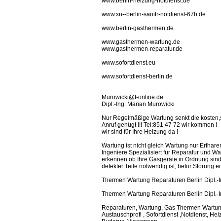
www.berlin-heizung-notdienst.de
www.xn--berlin-sanitr-notdienst-67b.de
www.berlin-gasthermen.de
www.gasthermen-wartung.de
www.gasthermen-reparatur.de
www.sofortdienst.eu
www.sofortdienst-berlin.de
Murowicki@t-online.de
Dipl.-Ing. Marian Murowicki
Nur Regelmäßige Wartung senkt die kosten,sc
Anruf genügt !!! Tel:851 47 72 wir kommen !
wir sind für Ihre Heizung da !
Wartung ist nicht gleich Wartung nur Erfha
Ingeniere Spezialisiert für Reparatur und W
erkennen ob Ihre Gasgeräte in Ordnung sind
defekter Teile notwendig ist, befor Störung en
Thermen Wartung Reparaturen Berlin Dipl.-I
Thermen Wartung Reparaturen Berlin Dipl.-I
Reparaturen, Wartung, Gas Thermen Wartung 
Austauschprofi , Sofortdienst ,Notdienst, Heizu