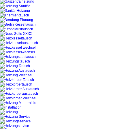
Heizung Notdienst Öl-Gasfeuerung Dipl.-Ing.
Heizung Notdienst Öl-Gasfeuerung Dipl.-Ing.
Heizung Notdienst Öl-Gasfeuerung Dipl.-Ing.
Gas- & Ölheizung Wartung Heizungswartung,
Dipl.Ing. Murowicki Haustechnikservice Hei
Notdienst * Tag + Nacht * Sofortdienst
Ölheizung Öl-Heizungservice Gas-Ölheizungs
Heizung Notdienst Öl-Gasfeuerung Dipl.-Ing.
Gas- & Ölheizung Wartung Heizungswartung,
Dipl.Ing. Murowicki Haustechnikservice Hei
Notdienst * Tag + Nacht * Sofortdienst
Ölheizung Öl-Heizungservice Gas-Ölheizungs
Heizungswartung- Reparatur- Störungsdiens
Heizungswartung- Reparatur- Störungsdiens
Heizungswartung- Reparatur- Störungsdiens
Heizungswartung- Reparatur- Störungsdiens
Heizungswartung- Reparatur- Störungsdiens
Heizungswartung- Reparatur- Störungsdiens
Heizungswartung- Reparatur- Störungsdiens
Heizungswartung- Reparatur- Störungsdiens
Heizungswartung- Reparatur- Störungsdiens
Dipl.-Ing. Murowicki Marian Haustechnikserv
12161 Berlin
Notdienst Notfall Notruf Rufnummer Gas Wa
Abflußverstopfung Rohr Verstopfung Notdeins
Heizung Notdienst Berlin
Sanitär Notdienst Berlin
Klempner Noptdienst Berlin