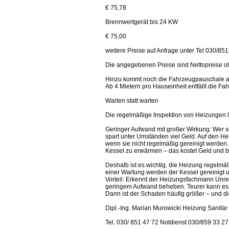
€ 75,78
Brennwertgerät bis 24 KW
€ 75,00
weitere Preise auf Anfrage unter Tel 030/851
Die angegebenen Preise sind Nettopreise o
Hinzu kommt noch die Fahrzeugpauschale ab
Ab 4 Mietern pro Hauseinheit entfällt die F
Warten statt warten
Die regelmäßige Inspektion von Heizungen l
Geringer Aufwand mit großer Wirkung: Wer s
spart unter Umständen viel Geld. Auf den He
wenn sie nicht regelmäßig gereinigt werde
Kessel zu erwärmen – das kostet Geld und b
Deshalb ist es wichtig, die Heizung regelm
einer Wartung werden der Kessel gereinigt un
Vorteil: Erkennt der Heizungsfachmann Unrege
geringem Aufwand beheben. Teurer kann es hi
Dann ist der Schaden häufig größer – und
Dipl.-Ing. Marian Murowicki Heizung Sanitär
Tel. 030/ 851 47 72 Notdienst 030/859 33 27