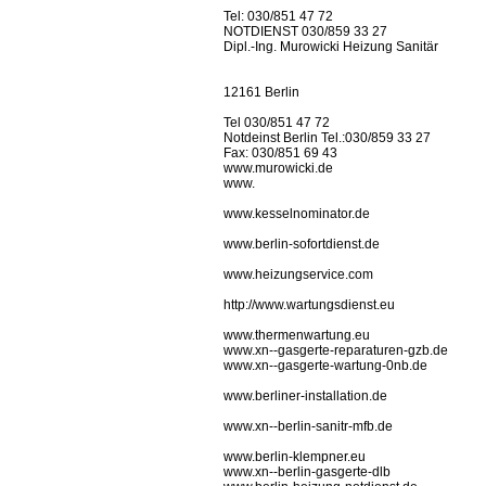
Tel: 030/851 47 72
NOTDIENST 030/859 33 27
Dipl.-Ing. Murowicki Heizung Sanitär
12161 Berlin
Tel 030/851 47 72
Notdeinst Berlin Tel.:030/859 33 27
Fax: 030/851 69 43
www.murowicki.de
www.
www.kesselnominator.de
www.berlin-sofortdienst.de
www.heizungservice.com
http://www.wartungsdienst.eu
www.thermenwartung.eu
www.xn--gasgerte-reparaturen-gzb.de
www.xn--gasgerte-wartung-0nb.de
www.berliner-installation.de
www.xn--berlin-sanitr-mfb.de
www.berlin-klempner.eu
www.xn--berlin-gasgerte-dlb