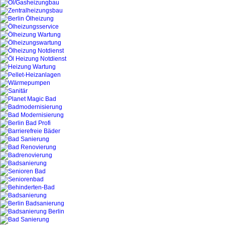
Heizung Notdienst Berlin
Gasgeräte Notdienst Berlin
Rohrverstopfung Notdienst 030/859 33 27 Be
Sanitär Notdienst Berlin Klempner Gas Was
User: Firma: Dipl.-Ing. Murowicki Haustechni
Klempner Sanitär Notdienst Berlin Klempne
Tel :030/859 33 27
Klempner Notdienst Heizung Berliner Sanitär 
Gesamte Haustechnik Rohrreinigung, Rohrbr
Entstörung, Wasserrohrbruch, Gasgeräteserv
Gasthermen Reparaturen Mauertrockenlegung,
Notdienst. .. Unser 24 Stunden Notdienst
Tel :030/859 33 27
Notdienst 030/859 33 27 Berlin
Kundendienst Berlin 030/851 47 72
Sanitär Notdienst Berlin Klempner Gas Was
Tel :030/859 33 27 Klempner Notdienst Berli
Gas ,Wasser, Installationen, Gasetagenheiz
Thermen Wartung ab 35,00 €, Neu Installatio
Notdienst, Heizung, Klempner Kundendienst 
Klempner Sanitär Notdienst Berlin Klempne
Tel :030/859 33 27
Dipl.-Ing. Murowicki Marian Gasgeräteservic