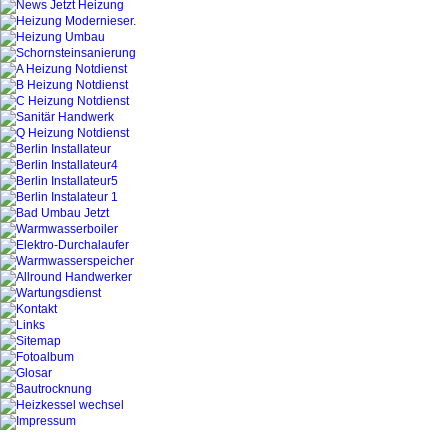
gasheizung kaputt gasheizung kaputt defekt
defekt gasheizung kaputt defekt gasheizung 
kaputt defekt gasheizung kaputt defekt gash
Gasdurchalauferhitzer defekt Kaputt
defekt gasheizung kaputt
führt
sämtliche Arbeiten rund um die Ölheizung
aus.
Wartungen
Reparaturen
Kesselreinigung
Brennerwartung und Reparatur
ölHeizungswartung Oelheizungswartung
Brennererneuerung lieferung montage servi
Kesselerneuerung
Kesselaustausch
Kesseltausch
Schornsteinsanierung
Kaminsanierung
Abgastechnik Schornsteinbau Kaminbau Sch
Edelstahlschornsteine
Heizungsmoderniesierung
Umbauarbeiten
24 h Notdienst 030/859 33 27
Umbauarbeiten Reparatur ,Heizung, Sanitär, 