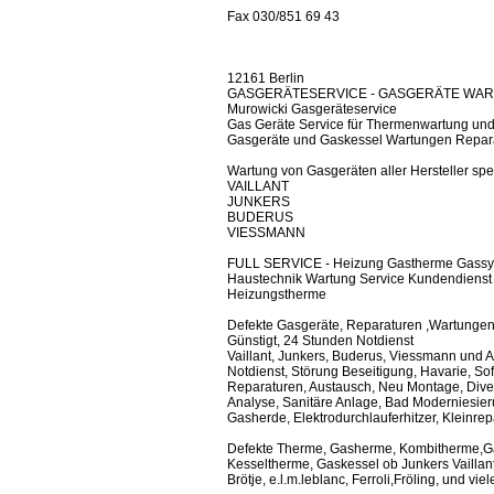
Fax 030/851 69 43
12161 Berlin
GASGERÄTESERVICE - GASGERÄTE WART
Murowicki Gasgeräteservice
Gas Geräte Service für Thermenwartung un
Gasgeräte und Gaskessel Wartungen Repara
Wartung von Gasgeräten aller Hersteller spezi
VAILLANT
JUNKERS
BUDERUS
VIESSMANN
FULL SERVICE - Heizung Gastherme Gassy
Haustechnik Wartung Service Kundendienst 
Heizungstherme
Defekte Gasgeräte, Reparaturen ,Wartungen, A
Günstigt, 24 Stunden Notdienst
Vaillant, Junkers, Buderus, Viessmann und A
Notdienst, Störung Beseitigung, Havarie, So
Reparaturen, Austausch, Neu Montage, Diver
Analyse, Sanitäre Anlage, Bad Moderniesie
Gasherde, Elektrodurchlauferhitzer, Kleinre
Defekte Therme, Gasherme, Kombitherme,Gas
Kesseltherme, Gaskessel ob Junkers Vaillan
Brötje, e.l.m.leblanc, Ferroli,Fröling, und v