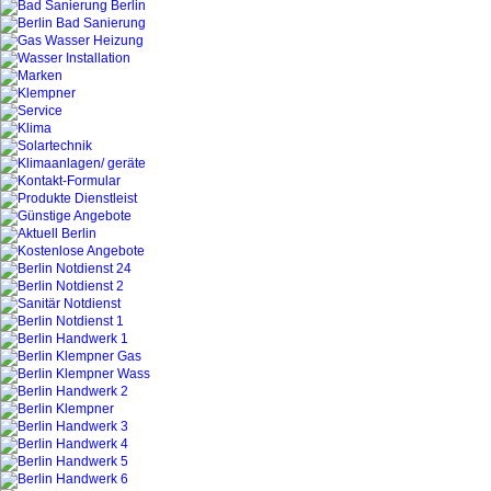
12161 Berlin
Ölheizungswartung- Reparatur- Störungsdi
User:
Firma: Dipl.-Ing. Murowicki Haustechni
Ölheizungswartung- Reparatur- Störungsdien
User: Firma: Dipl.-Ing. Murowicki Haustechni
Heizung Notdienst Öl-Gasfeuerung Dipl.-Ing.
Gas- & Ölheizung Wartung Heizungswartung,
ölHeizungswartung
Dipl.Ing. Murowicki Haustechnikservice Hei
Notdienst * Tag + Nacht * Sofortdienst
Ölheizung Öl-Heizungservice Gas-Ölheizungs
Gas- & Ölheizung Heizungswartung- Reparat
Heizungswartung- Reparatur- Störungsdiens
ÖlHeizungswartung - Reparatur- Störungsdi
Heizungswartung- Reparatur- Störungsdiens
Notdienst für alle Heizungsfabrikate 030/859
Kundendienst 030/851 47 72
Probleme mit der Heizung !!!
Gas- & Ölheizung Heizungswartung- Reparatur
Heizung Öl-Gasfeuerungs Fachbetrieb in Ber
Dipl.-Ing. Murowicki Ölheizungservice Total
gasheizung kaputt gas heizung kaputt kessel
gastherme kaputt Gasgeräte Gasherd gashei